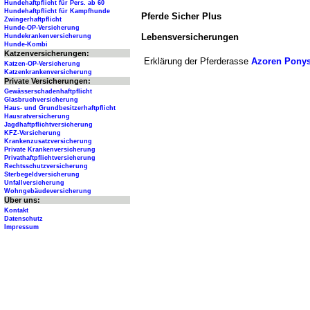
Hundehaftpflicht für Pers. ab 60
Hundehaftpflicht für Kampfhunde
Pferde Sicher Plus
Zwingerhaftpflicht
Hunde-OP-Versicherung
Lebensversicherungen
Hundekrankenversicherung
Hunde-Kombi
Katzenversicherungen:
Erklärung der Pferderasse
Azoren Pony
Katzen-OP-Versicherung
Katzenkrankenversicherung
Private Versicherungen:
Gewässerschadenhaftpflicht
Glasbruchversicherung
Haus- und Grundbesitzerhaftpflicht
Hausratversicherung
Jagdhaftpflichtversicherung
KFZ-Versicherung
Krankenzusatzversicherung
Private Krankenversicherung
Privathaftpflichtversicherung
Rechtsschutzversicherung
Sterbegeldversicherung
Unfallversicherung
Wohngebäudeversicherung
Über uns:
Kontakt
Datenschutz
Impressum