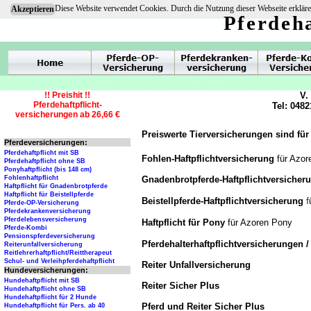
Diese Website verwendet Cookies. Durch die Nutzung dieser Webseite erkläre
Akzeptieren
Pferdeha
!! Preishit !!
V.
Pferdehaftpflicht-
Tel: 0482
versicherungen ab 26,66 €
Preiswerte Tierversicherungen sind für
Pferdeversicherungen:
Pferdehaftpflicht mit SB
Fohlen-Haftpflichtversicherung
für Azo
Pferdehaftpflicht ohne SB
Ponyhaftpflicht (bis 148 cm)
Gnadenbrotpferde-Haftpflichtversiche
Fohlenhaftpflicht
Haftpflicht für Gnadenbrotpferde
Haftpflicht für Beistellpferde
f
Beistellpferde-Haftpflichtversicherung
Pferde-OP-Versicherung
Pferdekrankenversicherung
Pferdelebensversicherung
Haftpflicht für Pony
für Azoren Pony
Pferde-Kombi
Pensionspferdeversicherung
Pferdehalterhaftpflichtversicherungen 
Reiterunfallversicherung
Reitlehrerhaftpflicht/Reittherapeut
Schul- und Verleihpferdehaftpflicht
Reiter Unfallversicherung
Hundeversicherungen:
Hundehaftpflicht mit SB
Reiter Sicher Plus
Hundehaftpflicht ohne SB
Hundehaftpflicht für 2 Hunde
Pferd und Reiter Sicher Plus
Hundehaftpflicht für Pers. ab 40