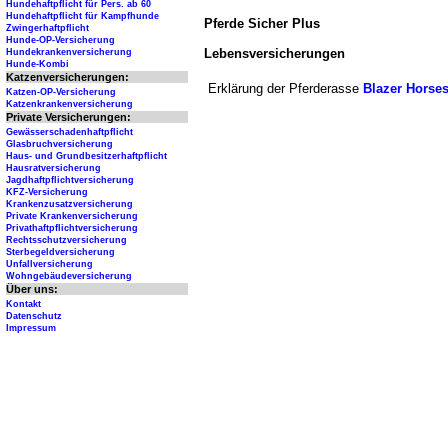
Hundehaftpflicht für Pers. ab 60
Hundehaftpflicht für Kampfhunde
Pferde Sicher Plus
Zwingerhaftpflicht
Hunde-OP-Versicherung
Lebensversicherungen
Hundekrankenversicherung
Hunde-Kombi
Katzenversicherungen:
Erklärung der Pferderasse
Blazer Horse
Katzen-OP-Versicherung
Katzenkrankenversicherung
Private Versicherungen:
Gewässerschadenhaftpflicht
Glasbruchversicherung
Haus- und Grundbesitzerhaftpflicht
Hausratversicherung
Jagdhaftpflichtversicherung
KFZ-Versicherung
Krankenzusatzversicherung
Private Krankenversicherung
Privathaftpflichtversicherung
Rechtsschutzversicherung
Sterbegeldversicherung
Unfallversicherung
Wohngebäudeversicherung
Über uns:
Kontakt
Datenschutz
Impressum