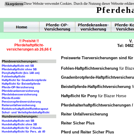
Diese Website verwendet Cookies. Durch die Nutzung dieser Webseite erkläre
Akzeptieren
Pferdeha
!! Preishit !!
V.
Pferdehaftpflicht-
Tel: 0482
versicherungen ab 26,66 €
Preiswerte Tierversicherungen sind für
Pferdeversicherungen:
Pferdehaftpflicht mit SB
Fohlen-Haftpflichtversicherung
für Blaz
Pferdehaftpflicht ohne SB
Ponyhaftpflicht (bis 148 cm)
Gnadenbrotpferde-Haftpflichtversiche
Fohlenhaftpflicht
Haftpflicht für Gnadenbrotpferde
Haftpflicht für Beistellpferde
f
Beistellpferde-Haftpflichtversicherung
Pferde-OP-Versicherung
Pferdekrankenversicherung
Pferdelebensversicherung
Haftpflicht für Pony
für Blazer Horse
Pferde-Kombi
Pensionspferdeversicherung
Pferdehalterhaftpflichtversicherungen 
Reiterunfallversicherung
Reitlehrerhaftpflicht/Reittherapeut
Schul- und Verleihpferdehaftpflicht
Reiter Unfallversicherung
Hundeversicherungen:
Hundehaftpflicht mit SB
Reiter Sicher Plus
Hundehaftpflicht ohne SB
Hundehaftpflicht für 2 Hunde
Pferd und Reiter Sicher Plus
Hundehaftpflicht für Pers. ab 40