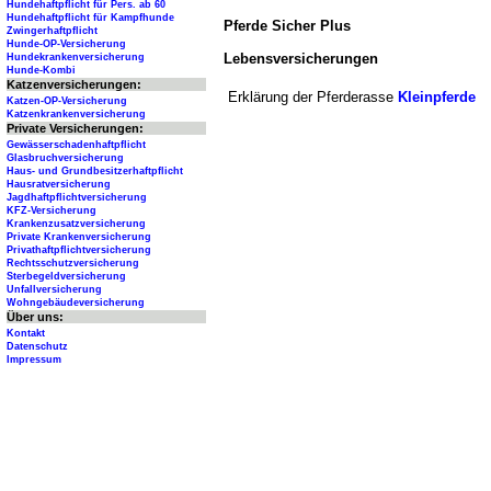
Hundehaftpflicht für Pers. ab 60
Hundehaftpflicht für Kampfhunde
Pferde Sicher Plus
Zwingerhaftpflicht
Hunde-OP-Versicherung
Lebensversicherungen
Hundekrankenversicherung
Hunde-Kombi
Katzenversicherungen:
Erklärung der Pferderasse
Kleinpferde
Katzen-OP-Versicherung
Katzenkrankenversicherung
Private Versicherungen:
Gewässerschadenhaftpflicht
Glasbruchversicherung
Haus- und Grundbesitzerhaftpflicht
Hausratversicherung
Jagdhaftpflichtversicherung
KFZ-Versicherung
Krankenzusatzversicherung
Private Krankenversicherung
Privathaftpflichtversicherung
Rechtsschutzversicherung
Sterbegeldversicherung
Unfallversicherung
Wohngebäudeversicherung
Über uns:
Kontakt
Datenschutz
Impressum