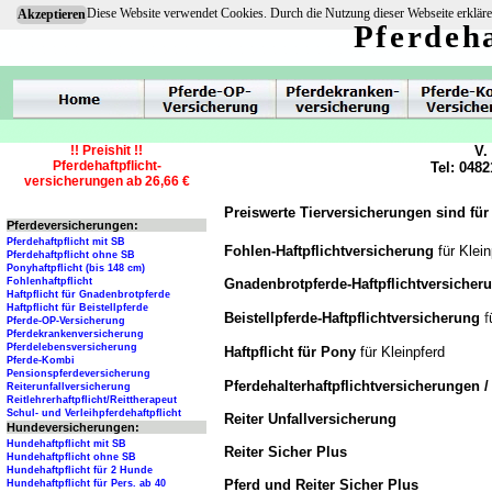
Diese Website verwendet Cookies. Durch die Nutzung dieser Webseite erkläre
Akzeptieren
Pferdeha
!! Preishit !!
V.
Pferdehaftpflicht-
Tel: 0482
versicherungen ab 26,66 €
Preiswerte Tierversicherungen sind für
Pferdeversicherungen:
Pferdehaftpflicht mit SB
Fohlen-Haftpflichtversicherung
für Klei
Pferdehaftpflicht ohne SB
Ponyhaftpflicht (bis 148 cm)
Gnadenbrotpferde-Haftpflichtversiche
Fohlenhaftpflicht
Haftpflicht für Gnadenbrotpferde
Haftpflicht für Beistellpferde
f
Beistellpferde-Haftpflichtversicherung
Pferde-OP-Versicherung
Pferdekrankenversicherung
Pferdelebensversicherung
Haftpflicht für Pony
für Kleinpferd
Pferde-Kombi
Pensionspferdeversicherung
Pferdehalterhaftpflichtversicherungen 
Reiterunfallversicherung
Reitlehrerhaftpflicht/Reittherapeut
Schul- und Verleihpferdehaftpflicht
Reiter Unfallversicherung
Hundeversicherungen:
Hundehaftpflicht mit SB
Reiter Sicher Plus
Hundehaftpflicht ohne SB
Hundehaftpflicht für 2 Hunde
Pferd und Reiter Sicher Plus
Hundehaftpflicht für Pers. ab 40