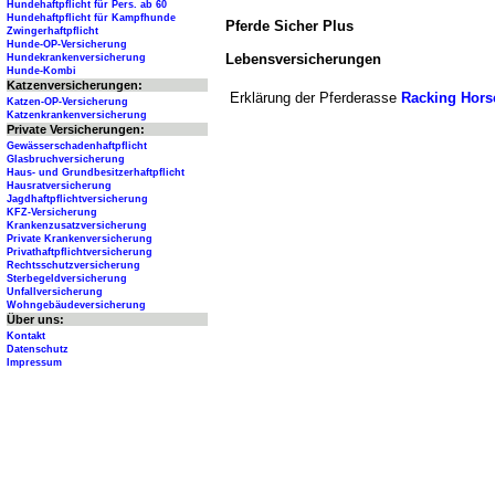
Hundehaftpflicht für Pers. ab 60
Hundehaftpflicht für Kampfhunde
Pferde Sicher Plus
Zwingerhaftpflicht
Hunde-OP-Versicherung
Lebensversicherungen
Hundekrankenversicherung
Hunde-Kombi
Katzenversicherungen:
Erklärung der Pferderasse
Racking Hors
Katzen-OP-Versicherung
Katzenkrankenversicherung
Private Versicherungen:
Gewässerschadenhaftpflicht
Glasbruchversicherung
Haus- und Grundbesitzerhaftpflicht
Hausratversicherung
Jagdhaftpflichtversicherung
KFZ-Versicherung
Krankenzusatzversicherung
Private Krankenversicherung
Privathaftpflichtversicherung
Rechtsschutzversicherung
Sterbegeldversicherung
Unfallversicherung
Wohngebäudeversicherung
Über uns:
Kontakt
Datenschutz
Impressum