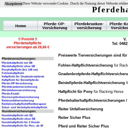
Diese Website verwendet Cookies. Durch die Nutzung dieser Webseite erkläre
Akzeptieren
Pferdeha
!! Preishit !!
V.
Pferdehaftpflicht-
Tel: 0482
versicherungen ab 26,66 €
Preiswerte Tierversicherungen sind für
Pferdeversicherungen:
Pferdehaftpflicht mit SB
Fohlen-Haftpflichtversicherung
für Rack
Pferdehaftpflicht ohne SB
Ponyhaftpflicht (bis 148 cm)
Gnadenbrotpferde-Haftpflichtversiche
Fohlenhaftpflicht
Haftpflicht für Gnadenbrotpferde
Haftpflicht für Beistellpferde
f
Beistellpferde-Haftpflichtversicherung
Pferde-OP-Versicherung
Pferdekrankenversicherung
Pferdelebensversicherung
Haftpflicht für Pony
für Racking Horse
Pferde-Kombi
Pensionspferdeversicherung
Pferdehalterhaftpflichtversicherungen 
Reiterunfallversicherung
Reitlehrerhaftpflicht/Reittherapeut
Schul- und Verleihpferdehaftpflicht
Reiter Unfallversicherung
Hundeversicherungen:
Hundehaftpflicht mit SB
Reiter Sicher Plus
Hundehaftpflicht ohne SB
Hundehaftpflicht für 2 Hunde
Pferd und Reiter Sicher Plus
Hundehaftpflicht für Pers. ab 40