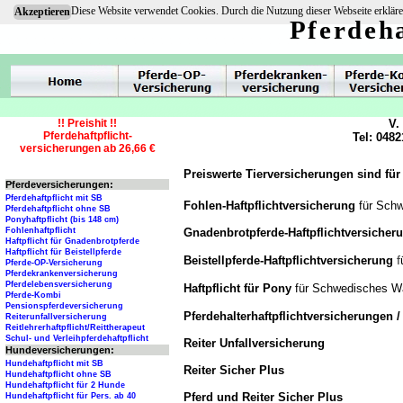
Diese Website verwendet Cookies. Durch die Nutzung dieser Webseite erkläre
Akzeptieren
Pferdeha
!! Preishit !!
V.
Pferdehaftpflicht-
Tel: 0482
versicherungen ab 26,66 €
Preiswerte Tierversicherungen sind für
Pferdeversicherungen:
Pferdehaftpflicht mit SB
Fohlen-Haftpflichtversicherung
für Sch
Pferdehaftpflicht ohne SB
Ponyhaftpflicht (bis 148 cm)
Gnadenbrotpferde-Haftpflichtversiche
Fohlenhaftpflicht
Haftpflicht für Gnadenbrotpferde
Haftpflicht für Beistellpferde
f
Beistellpferde-Haftpflichtversicherung
Pferde-OP-Versicherung
Pferdekrankenversicherung
Pferdelebensversicherung
Haftpflicht für Pony
für Schwedisches W
Pferde-Kombi
Pensionspferdeversicherung
Pferdehalterhaftpflichtversicherungen 
Reiterunfallversicherung
Reitlehrerhaftpflicht/Reittherapeut
Schul- und Verleihpferdehaftpflicht
Reiter Unfallversicherung
Hundeversicherungen:
Hundehaftpflicht mit SB
Reiter Sicher Plus
Hundehaftpflicht ohne SB
Hundehaftpflicht für 2 Hunde
Pferd und Reiter Sicher Plus
Hundehaftpflicht für Pers. ab 40