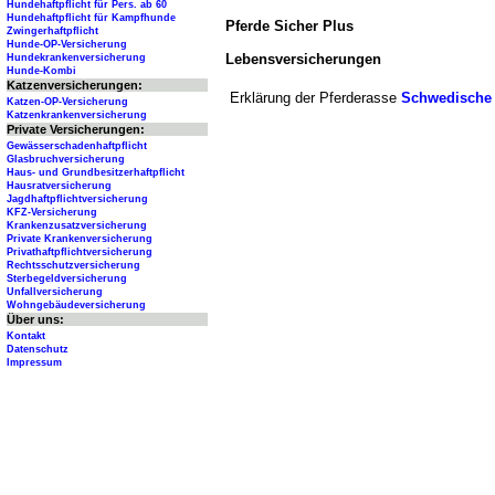
Hundehaftpflicht für Pers. ab 60
Hundehaftpflicht für Kampfhunde
Pferde Sicher Plus
Zwingerhaftpflicht
Hunde-OP-Versicherung
Lebensversicherungen
Hundekrankenversicherung
Hunde-Kombi
Katzenversicherungen:
Erklärung der Pferderasse
Schwedische
Katzen-OP-Versicherung
Katzenkrankenversicherung
Private Versicherungen:
Gewässerschadenhaftpflicht
Glasbruchversicherung
Haus- und Grundbesitzerhaftpflicht
Hausratversicherung
Jagdhaftpflichtversicherung
KFZ-Versicherung
Krankenzusatzversicherung
Private Krankenversicherung
Privathaftpflichtversicherung
Rechtsschutzversicherung
Sterbegeldversicherung
Unfallversicherung
Wohngebäudeversicherung
Über uns:
Kontakt
Datenschutz
Impressum