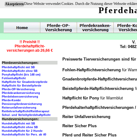
Diese Website verwendet Cookies. Durch die Nutzung dieser Webseite erkläre
Akzeptieren
Pferdeha
!! Preishit !!
V.
Pferdehaftpflicht-
Tel: 0482
versicherungen ab 26,66 €
Preiswerte Tierversicherungen sind für
Pferdeversicherungen:
Pferdehaftpflicht mit SB
Fohlen-Haftpflichtversicherung
für War
Pferdehaftpflicht ohne SB
Ponyhaftpflicht (bis 148 cm)
Gnadenbrotpferde-Haftpflichtversiche
Fohlenhaftpflicht
Haftpflicht für Gnadenbrotpferde
Haftpflicht für Beistellpferde
f
Beistellpferde-Haftpflichtversicherung
Pferde-OP-Versicherung
Pferdekrankenversicherung
Pferdelebensversicherung
Haftpflicht für Pony
für Warmblut
Pferde-Kombi
Pensionspferdeversicherung
Pferdehalterhaftpflichtversicherungen 
Reiterunfallversicherung
Reitlehrerhaftpflicht/Reittherapeut
Schul- und Verleihpferdehaftpflicht
Reiter Unfallversicherung
Hundeversicherungen:
Hundehaftpflicht mit SB
Reiter Sicher Plus
Hundehaftpflicht ohne SB
Hundehaftpflicht für 2 Hunde
Pferd und Reiter Sicher Plus
Hundehaftpflicht für Pers. ab 40