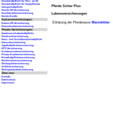
Hundehaftpflicht für Pers. ab 60
Hundehaftpflicht für Kampfhunde
Pferde Sicher Plus
Zwingerhaftpflicht
Hunde-OP-Versicherung
Lebensversicherungen
Hundekrankenversicherung
Hunde-Kombi
Katzenversicherungen:
Erklärung der Pferderasse
Warmblüter
Katzen-OP-Versicherung
Katzenkrankenversicherung
Private Versicherungen:
Gewässerschadenhaftpflicht
Glasbruchversicherung
Haus- und Grundbesitzerhaftpflicht
Hausratversicherung
Jagdhaftpflichtversicherung
KFZ-Versicherung
Krankenzusatzversicherung
Private Krankenversicherung
Privathaftpflichtversicherung
Rechtsschutzversicherung
Sterbegeldversicherung
Unfallversicherung
Wohngebäudeversicherung
Über uns:
Kontakt
Datenschutz
Impressum