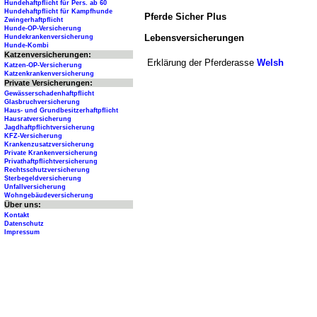
Hundehaftpflicht für Pers. ab 60
Hundehaftpflicht für Kampfhunde
Pferde Sicher Plus
Zwingerhaftpflicht
Hunde-OP-Versicherung
Lebensversicherungen
Hundekrankenversicherung
Hunde-Kombi
Katzenversicherungen:
Erklärung der Pferderasse
Welsh
Katzen-OP-Versicherung
Katzenkrankenversicherung
Private Versicherungen:
Gewässerschadenhaftpflicht
Glasbruchversicherung
Haus- und Grundbesitzerhaftpflicht
Hausratversicherung
Jagdhaftpflichtversicherung
KFZ-Versicherung
Krankenzusatzversicherung
Private Krankenversicherung
Privathaftpflichtversicherung
Rechtsschutzversicherung
Sterbegeldversicherung
Unfallversicherung
Wohngebäudeversicherung
Über uns:
Kontakt
Datenschutz
Impressum