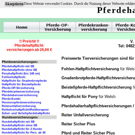
Diese Website verwendet Cookies. Durch die Nutzung dieser Webseite erkläre
Akzeptieren
Pferdeha
!! Preishit !!
V.
Pferdehaftpflicht-
Tel: 0482
versicherungen ab 26,66 €
Preiswerte Tierversicherungen sind für
Pferdeversicherungen:
Pferdehaftpflicht mit SB
Fohlen-Haftpflichtversicherung
für Wels
Pferdehaftpflicht ohne SB
Ponyhaftpflicht (bis 148 cm)
Gnadenbrotpferde-Haftpflichtversiche
Fohlenhaftpflicht
Haftpflicht für Gnadenbrotpferde
Haftpflicht für Beistellpferde
f
Beistellpferde-Haftpflichtversicherung
Pferde-OP-Versicherung
Pferdekrankenversicherung
Pferdelebensversicherung
Haftpflicht für Pony
für Welsh
Pferde-Kombi
Pensionspferdeversicherung
Pferdehalterhaftpflichtversicherungen 
Reiterunfallversicherung
Reitlehrerhaftpflicht/Reittherapeut
Schul- und Verleihpferdehaftpflicht
Reiter Unfallversicherung
Hundeversicherungen:
Hundehaftpflicht mit SB
Reiter Sicher Plus
Hundehaftpflicht ohne SB
Hundehaftpflicht für 2 Hunde
Pferd und Reiter Sicher Plus
Hundehaftpflicht für Pers. ab 40